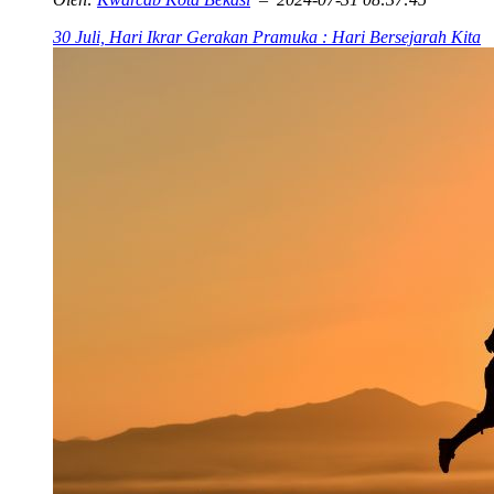
30 Juli, Hari Ikrar Gerakan Pramuka : Hari Bersejarah Kita