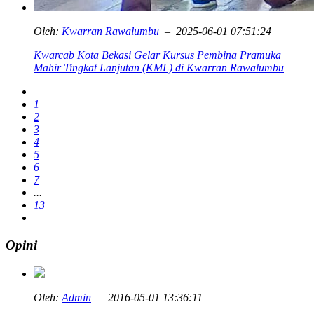
Oleh:
Kwarran Rawalumbu
– 2025-06-01 07:51:24
Kwarcab Kota Bekasi Gelar Kursus Pembina Pramuka
Mahir Tingkat Lanjutan (KML) di Kwarran Rawalumbu
1
2
3
4
5
6
7
...
13
Opini
Oleh:
Admin
– 2016-05-01 13:36:11