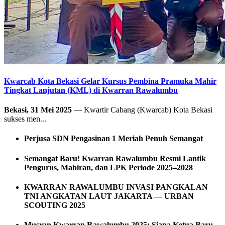
Kwarcab Kota Bekasi Gelar Kursus Pembina Pramuka Mahir
Tingkat Lanjutan (KML) di Kwarran Rawalumbu
Bekasi, 31 Mei 2025
— Kwartir Cabang (Kwarcab) Kota Bekasi
sukses men...
Perjusa SDN Pengasinan 1 Meriah Penuh Semangat
Semangat Baru! Kwarran Rawalumbu Resmi Lantik
Pengurus, Mabiran, dan LPK Periode 2025–2028
KWARRAN RAWALUMBU INVASI PANGKALAN
TNI ANGKATAN LAUT JAKARTA — URBAN
SCOUTING 2025
Musran Kwarran Rawalumbu 2025: Siapa Ketua Baru