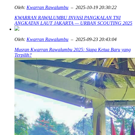
Oleh:
Kwarran Rawalumbu
– 2025-10-19 20:30:22
KWARRAN RAWALUMBU INVASI PANGKALAN TNI
ANGKATAN LAUT JAKARTA — URBAN SCOUTING 2025
Oleh:
Kwarran Rawalumbu
– 2025-09-23 20:43:04
Musran Kwarran Rawalumbu 2025: Siapa Ketua Baru yang
Terpilih?