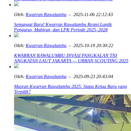
Oleh:
Kwarran Rawalumbu
– 2025-11-06 22:12:43
Semangat Baru! Kwarran Rawalumbu Resmi Lantik
Pengurus, Mabiran, dan LPK Periode 2025–2028
Oleh:
Kwarran Rawalumbu
– 2025-10-19 20:30:22
KWARRAN RAWALUMBU INVASI PANGKALAN TNI
ANGKATAN LAUT JAKARTA — URBAN SCOUTING 2025
Oleh:
Kwarran Rawalumbu
– 2025-09-23 20:43:04
Musran Kwarran Rawalumbu 2025: Siapa Ketua Baru yang
Terpilih?