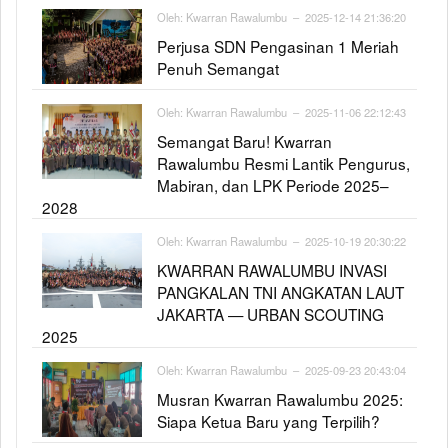
Oleh:
Kwarran Rawalumbu
– 2025-12-14 21:36:20
Perjusa SDN Pengasinan 1 Meriah
Penuh Semangat
Oleh:
Kwarran Rawalumbu
– 2025-11-06 22:12:43
Semangat Baru! Kwarran
Rawalumbu Resmi Lantik Pengurus,
Mabiran, dan LPK Periode 2025–
2028
Oleh:
Kwarran Rawalumbu
– 2025-10-19 20:30:22
KWARRAN RAWALUMBU INVASI
PANGKALAN TNI ANGKATAN LAUT
JAKARTA — URBAN SCOUTING
2025
Oleh:
Kwarran Rawalumbu
– 2025-09-23 20:43:04
Musran Kwarran Rawalumbu 2025:
Siapa Ketua Baru yang Terpilih?