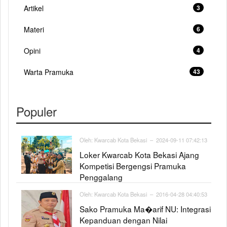
Artikel
3
Materi
6
Opini
4
Warta Pramuka
43
Populer
Oleh:
Kwarcab Kota Bekasi
– 2024-09-11 07:42:13
Loker Kwarcab Kota Bekasi Ajang
Kompetisi Bergengsi Pramuka
Penggalang
Oleh:
Kwarcab Kota Bekasi
– 2016-04-28 04:40:53
Sako Pramuka Ma�arif NU: Integrasi
Kepanduan dengan Nilai