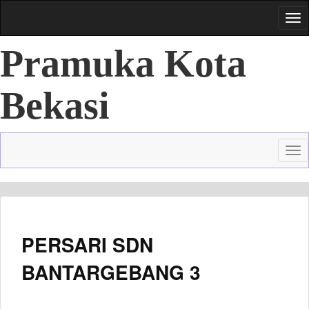
Tog
nav
Pramuka Kota
Bekasi
Sumber informasi terpercaya
Tog
nav
PERSARI SDN
BANTARGEBANG 3