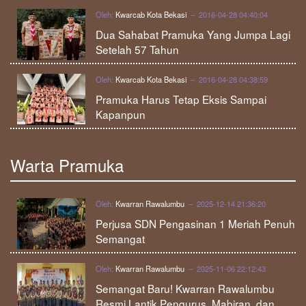
Oleh:
Kwarcab Kota Bekasi
– 2016-04-28 04:40:04
Dua Sahabat Pramuka Yang Jumpa Lagi
Setelah 57 Tahun
Oleh:
Kwarcab Kota Bekasi
– 2016-04-28 04:38:59
Pramuka Harus Tetap Eksis Sampai
Kapanpun
Warta Pramuka
Oleh:
Kwarran Rawalumbu
– 2025-12-14 21:36:20
Perjusa SDN Pengasinan 1 Meriah Penuh
Semangat
Oleh:
Kwarran Rawalumbu
– 2025-11-06 22:12:43
Semangat Baru! Kwarran Rawalumbu
Resmi Lantik Pengurus, Mabiran, dan