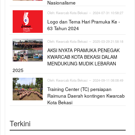
Nasionalisme
Oleh:
Kwarcab Kota Bekasi
– 2024-07-31 10:58:27
Logo dan Tema Hari Pramuka Ke -
63 Tahun 2024
Oleh:
Kwarcab Kota Bekasi
– 2025-03-29 21:58:18
AKSI NYATA PRAMUKA PENEGAK
KWARCAB KOTA BEKASI DALAM
MENDUKUNG MUDIK LEBARAN
2025
Oleh:
Kwarcab Kota Bekasi
– 2024-09-11 08:08:49
Training Center (TC) persiapan
Raimuna Daerah kontingen Kwarcab
Kota Bekasi
Terkini